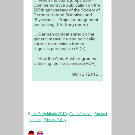
… When the spark jumps over –
Commemorative publication on the
200th anniversary of the Society of
German Natural Scientists and
Physicians – Project management
and editing: Lilo Berg (more)
... German combat zone: on the
generic masculine and politically
correct expressions from a
linguistic perspective (PDF)
... How the AlphaFold programme
is fuelling the life sciences (PDF)
MORE TEXTS...
Back
©
Lilo Berg Media 2018
|
Event Archive
|
Contact
To
|
Imprint
|
Privacy Policy
Top