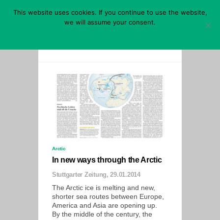
Skip
This website uses cookies. If you continue to use the website,
to
content
we will assume your consent.
Menu
OK
Datenschutzerklärung
Arctic
In new ways through the Arctic
Stuttgarter Zeitung, 29.01.2014
The Arctic ice is melting and new,
shorter sea routes between Europe,
America and Asia are opening up.
By the middle of the century, the