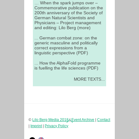
… When the spark jumps over –
Commemorative publication on the
200th anniversary of the Society of
German Natural Scientists and
Physicians – Project management
and editing: Lilo Berg (more)
... German combat zone: on the
generic masculine and politically
correct expressions from a
linguistic perspective (PDF)
... How the AlphaFold programme
is fuelling the life sciences (PDF)
MORE TEXTS...
Back
©
Lilo Berg Media 2018
|
Event Archive
|
Contact
To
|
Imprint
|
Privacy Policy
Top