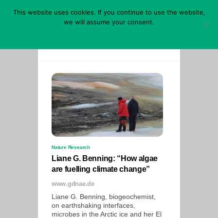
Skip
This website uses cookies. If you continue to use the website,
to
content
we will assume your consent.
Menu
OK
Datenschutzerklärung
Nature Research
Liane G. Benning: “How algae
are fuelling climate change”
www.gdnae.de
Liane G. Benning, biogeochemist,
on earthshaking interfaces,
microbes in the Arctic ice and her El