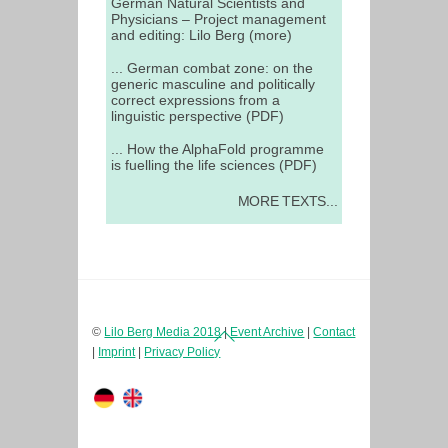
German Natural Scientists and
Physicians – Project management
and editing: Lilo Berg (more)
... German combat zone: on the
generic masculine and politically
correct expressions from a
linguistic perspective (PDF)
... How the AlphaFold programme
is fuelling the life sciences (PDF)
MORE TEXTS...
Back
©
Lilo Berg Media 2018
|
Event Archive
|
Contact
To
|
Imprint
|
Privacy Policy
Top