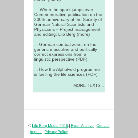
… When the spark jumps over –
Commemorative publication on the
200th anniversary of the Society of
German Natural Scientists and
Physicians – Project management
and editing: Lilo Berg (more)
... German combat zone: on the
generic masculine and politically
correct expressions from a
linguistic perspective (PDF)
... How the AlphaFold programme
is fuelling the life sciences (PDF)
MORE TEXTS...
Back
©
Lilo Berg Media 2018
|
Event Archive
|
Contact
To
|
Imprint
|
Privacy Policy
Top