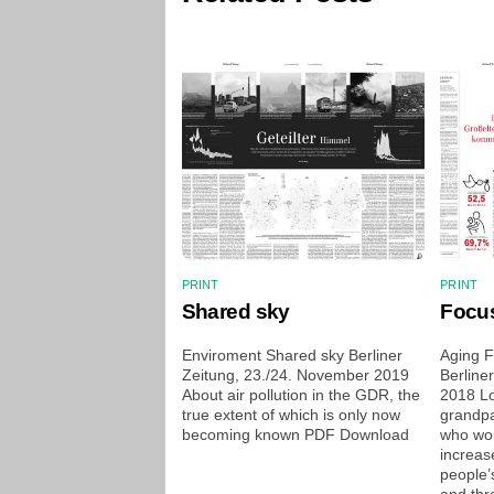
PRINT
PRINT
Shared sky
Focus
Enviroment Shared sky Berliner
Aging F
Zeitung, 23./24. November 2019
Berline
About air pollution in the GDR, the
2018 Lo
true extent of which is only now
grandpa
becoming known PDF Download
who wou
increas
people’
and thr