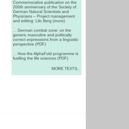
Commemorative publication on the
200th anniversary of the Society of
German Natural Scientists and
Physicians – Project management
and editing: Lilo Berg (more)
... German combat zone: on the
generic masculine and politically
correct expressions from a linguistic
perspective (PDF)
... How the AlphaFold programme is
fuelling the life sciences (PDF)
MORE TEXTS...