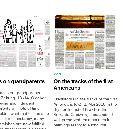
PRINT
 on grandparents
On the tracks of the first
Americans
ocus on grandparents
r Zeitung, 13./14. Oktober
Prehistory On the tracks of the first
ving and indulgent
Americans FAZ, 2. Mai 2018 In the
rents with lots of time –
dry north-east of Brazil, in the
ldn’t want that? Thanks to
Serra da Capivara, thousands of
ed life expectancy, many
well-preserved, enigmatic rock
s wishes are now fulfilled
paintings testify to a long lost
ee generations in a family