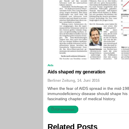
Aids
Aids shaped my generation
Berliner Zeitung, 14. Juni 2016
When the fear of AIDS spread in the mid-19
immunodeficiency disease should shape his pro
fascinating chapter of medical history.
PDF Download
Related Posts