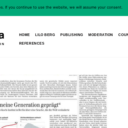
s. If you continue to use the website, we will assume your consent.
O
HOME
LILO BERG
PUBLISHING
MODERATION
COU
REFERENCES