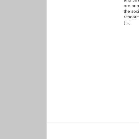
are nor
the soc
researc
[…]