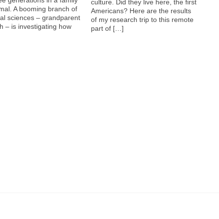
culture. Did they live here, the first
mal. A booming branch of
Americans? Here are the results
ial sciences – grandparent
of my research trip to this remote
h – is investigating how
part of […]