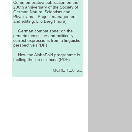
Commemorative publication on the
200th anniversary of the Society of
German Natural Scientists and
Physicians – Project management
and editing: Lilo Berg (more)
... German combat zone: on the
generic masculine and politically
correct expressions from a linguistic
perspective (PDF)
... How the AlphaFold programme is
fuelling the life sciences (PDF)
MORE TEXTS...