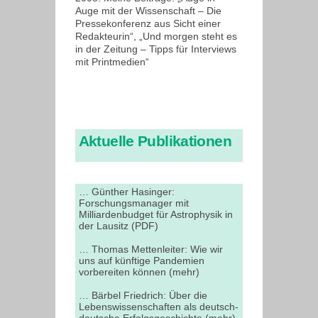
Auge mit der Wissenschaft – Die
Pressekonferenz aus Sicht einer
Redakteurin“, „Und morgen steht es
in der Zeitung – Tipps für Interviews
mit Printmedien“
Aktuelle Publikationen
… Günther Hasinger:
Forschungsmanager mit
Milliardenbudget für Astrophysik in
der Lausitz (PDF)
… Thomas Mettenleiter: Wie wir
uns auf künftige Pandemien
vorbereiten können (mehr)
… Bärbel Friedrich: Über die
Lebenswissenschaften als deutsch-