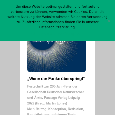
Skip
Um diese Website optimal gestalten und fortlaufend
to
content
verbessern zu können, verwenden wir Cookies. Durch die
Menu
weitere Nutzung der Website stimmen Sie deren Verwendung
zu. Zusätzliche Informationen finden Sie in unserer
Datenschutzerklärung.
OK
Datenschutzerklärung lesen
„Wenn der Funke überspringt“
Festschrift zur 200-Jahr-Feier der
Gesellschaft Deutscher Naturforscher
und Ärzte, Passage-Verlag Leipzig
2022 (Hrsg.: Martin Lohse)
Mein Beitrag: Konzeption, Redaktion,
Projektleitung und eigene Texte.