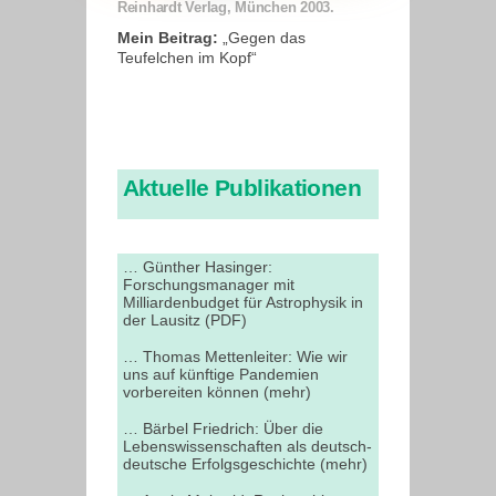
Reinhardt Verlag, München 2003.
Mein Beitrag:
„Gegen das
Teufelchen im Kopf“
Aktuelle Publikationen
… Günther Hasinger:
Forschungsmanager mit
Milliardenbudget für Astrophysik in
der Lausitz (PDF)
… Thomas Mettenleiter: Wie wir
uns auf künftige Pandemien
vorbereiten können (mehr)
… Bärbel Friedrich: Über die
Lebenswissenschaften als deutsch-
deutsche Erfolgsgeschichte (mehr)