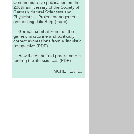
Commemorative publication on the
200th anniversary of the Society of
German Natural Scientists and
Physicians – Project management
and editing: Lilo Berg (more)
... German combat zone: on the
generic masculine and politically
correct expressions from a linguistic
perspective (PDF)
... How the AlphaFold programme is
fuelling the life sciences (PDF)
MORE TEXTS...