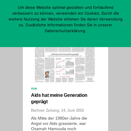
Skip
Um diese Website optimal gestalten und fortlaufend
to
content
verbessern zu können, verwenden wir Cookies. Durch die
Menu
weitere Nutzung der Website stimmen Sie deren Verwendung
zu. Zusätzliche Informationen finden Sie in unserer
Datenschutzerklärung.
OK
Datenschutzerklärung lesen
Aids
Aids hat meine Generation
geprägt
Berliner Zeitung, 14. Juni 2016
Als Mitte der 1980er-Jahre die
Angst vor Aids grassierte, war
Osamah Hamouda noch